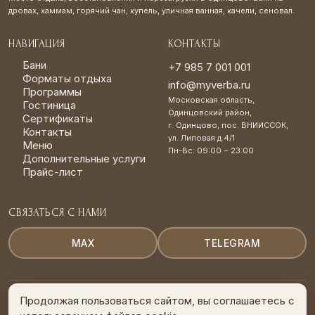
дровах, хаммам, горячий чан, купель, уличная ванная, качели, сеновал.
НАВИГАЦИЯ
КОНТАКТЫ
Бани
+7 985 7 001 001
Форматы отдыха
info@myverba.ru
Программы
Московская область,
Гостиница
Одинцовский район,
Сертификаты
г. Одинцово, пос. ВНИИССОК,
Контакты
ул. Липовая д.4/1
Меню
Пн-Вс: 09:00 − 23:00
Дополнительные услуги
Прайс-лист
СВЯЗАТЬСЯ С НАМИ
MAX
TELEGRAM
Продолжая пользоваться сайтом, вы соглашаетесь с
© 2024 Банный комплекс «Верба». Все права защищены.