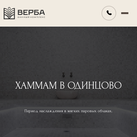
У нас
Форматы отдыха
Программы
ХАММАМ В ОДИНЦОВО
Гостиница
Сертификаты
Период наслаждения в мягких паровых облаках.
Контакты